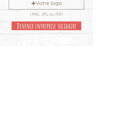
Votre logo
(.PNG, .JPG ou .PDF)
Devenir entreprise solidaire
Contactez-nous
ASBL constituée en 1992
N° National : 448.737.836
Statut
s