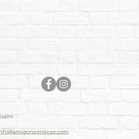
elsalm
info@amigonegrojose.com